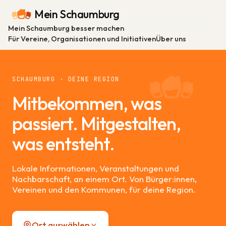
Mein Schaumburg
Mein Schaumburg besser machen
Für Vereine, Organisationen und Initiativen
Über uns
SCHAUMBURG · DEINE REGION
Mitbekommen, was
passiert. Mitgestalten,
was entsteht.
Lokale Informationen, Veranstaltungen und
Nachbarschaft, an einem Ort. Von Bürger:innen,
Vereinen und den Kommunen, für deine Region.
Ort auswählen